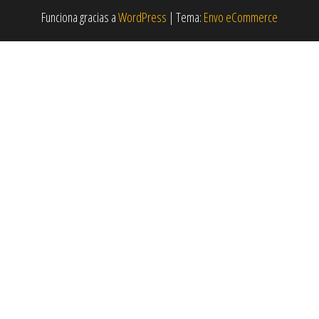
Funciona gracias a
WordPress
|
Tema:
Envo eCommerce